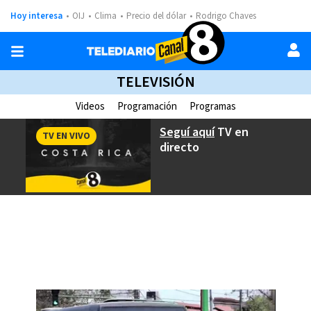
Hoy interesa
OIJ
Clima
Precio del dólar
Rodrigo Chaves
TELEVISIÓN
Videos
Programación
Programas
Seguí aquí
TV en
TV EN VIVO
directo