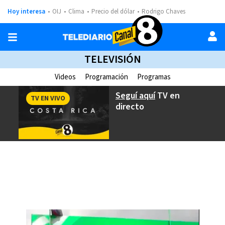
Hoy interesa
OIJ
Clima
Precio del dólar
Rodrigo Chaves
TELEVISIÓN
Videos
Programación
Programas
Seguí aquí
TV en
TV EN VIVO
directo