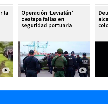
r la
Operación ‘Leviatán’
Deu
destapa fallas en
alc
seguridad portuaria
col