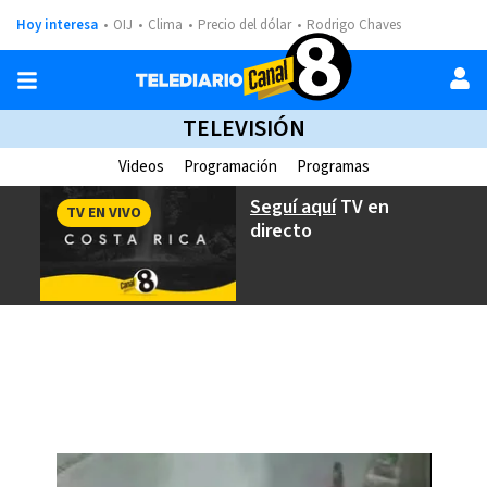
Hoy interesa
OIJ
Clima
Precio del dólar
Rodrigo Chaves
TELEVISIÓN
Videos
Programación
Programas
Seguí aquí
TV en
TV EN VIVO
directo