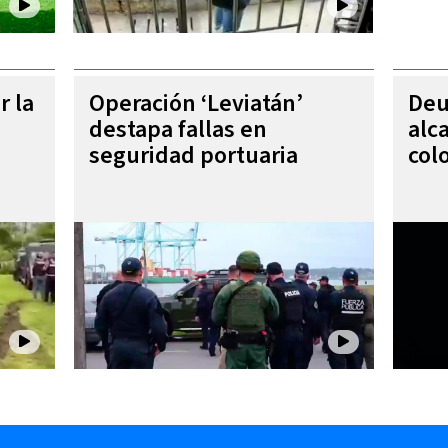
r la
Operación ‘Leviatán’
Deu
destapa fallas en
alc
seguridad portuaria
col