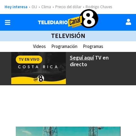
Hoy interesa
OIJ
Clima
Precio del dólar
Rodrigo Chaves
TELEVISIÓN
Videos
Programación
Programas
Seguí aquí
TV en
TV EN VIVO
directo