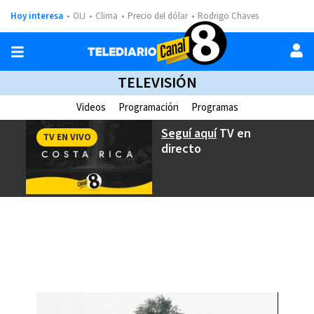
Hoy interesa
OIJ
Clima
Precio del dólar
Rodrigo Chaves
TELEVISIÓN
Videos
Programación
Programas
Seguí aquí
TV en
TV EN VIVO
directo