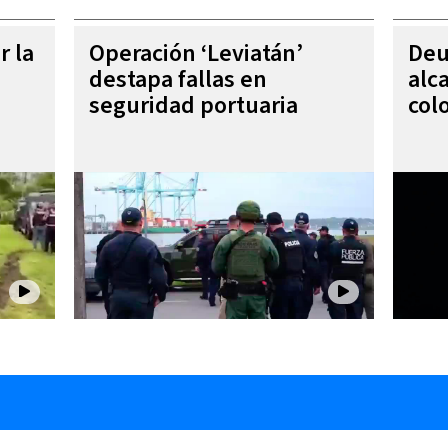
r la
Operación ‘Leviatán’
Deu
destapa fallas en
alc
seguridad portuaria
col