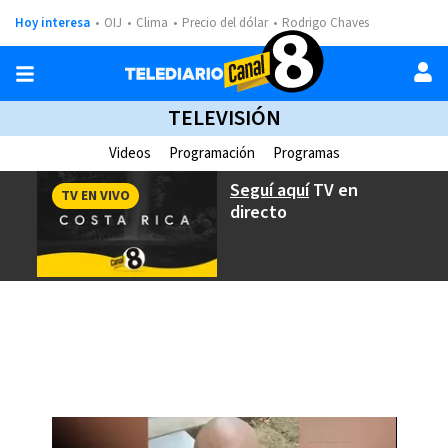
Hoy interesa
OIJ
Clima
Precio del dólar
Rodrigo Chaves
TELEVISIÓN
Videos
Programación
Programas
Seguí aquí
TV en
TV EN VIVO
directo