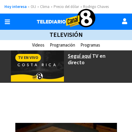
Hoy interesa
OIJ
Clima
Precio del dólar
Rodrigo Chaves
TELEVISIÓN
Videos
Programación
Programas
Seguí aquí
TV en
TV EN VIVO
directo