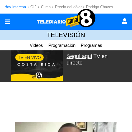
Hoy interesa
OIJ
Clima
Precio del dólar
Rodrigo Chaves
TELEVISIÓN
Videos
Programación
Programas
Seguí aquí
TV en
TV EN VIVO
directo