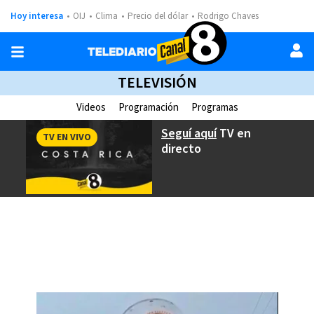
Hoy interesa
OIJ
Clima
Precio del dólar
Rodrigo Chaves
TELEVISIÓN
Videos
Programación
Programas
Seguí aquí
TV en
TV EN VIVO
directo