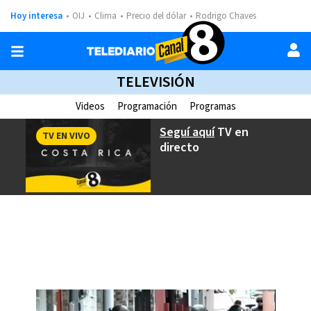
Hoy interesa
OIJ
Clima
Precio del dólar
Rodrigo Chaves
TELEVISIÓN
Videos
Programación
Programas
Seguí aquí
TV en
TV EN VIVO
directo