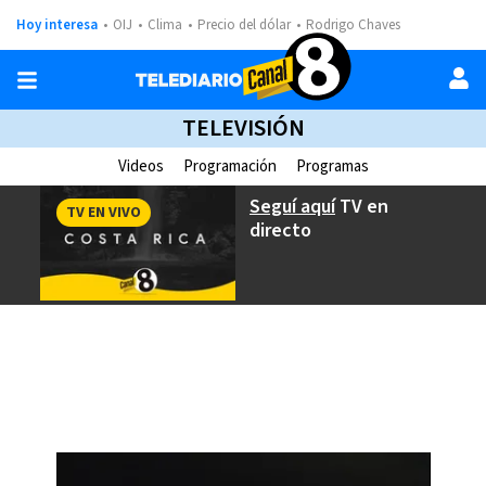
Hoy interesa
OIJ
Clima
Precio del dólar
Rodrigo Chaves
TELEVISIÓN
Videos
Programación
Programas
Seguí aquí
TV en
TV EN VIVO
directo