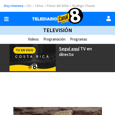
Hoy interesa
OIJ
Clima
Precio del dólar
Rodrigo Chaves
TELEVISIÓN
Videos
Programación
Programas
Seguí aquí
TV en
TV EN VIVO
directo