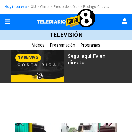
Hoy interesa
OIJ
Clima
Precio del dólar
Rodrigo Chaves
TELEVISIÓN
Videos
Programación
Programas
Seguí aquí
TV en
TV EN VIVO
directo