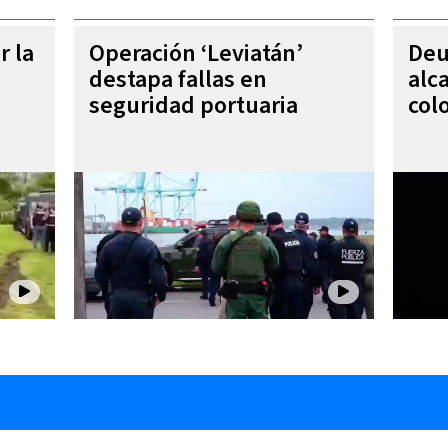
r la
Operación ‘Leviatán’
Deu
destapa fallas en
alc
seguridad portuaria
col