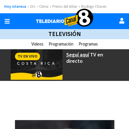
Hoy interesa
OIJ
Clima
Precio del dólar
Rodrigo Chaves
TELEVISIÓN
Videos
Programación
Programas
Seguí aquí
TV en
TV EN VIVO
directo