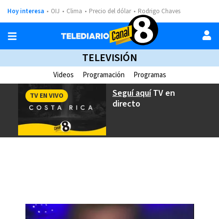
Hoy interesa
OIJ
Clima
Precio del dólar
Rodrigo Chaves
TELEVISIÓN
Videos
Programación
Programas
Seguí aquí
TV en
TV EN VIVO
directo