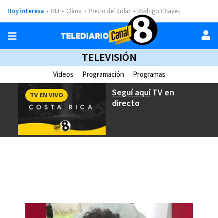
Hoy interesa
OIJ
Clima
Precio del dólar
Rodrigo Chaves
TELEVISIÓN
Videos
Programación
Programas
Seguí aquí
TV en
TV EN VIVO
directo