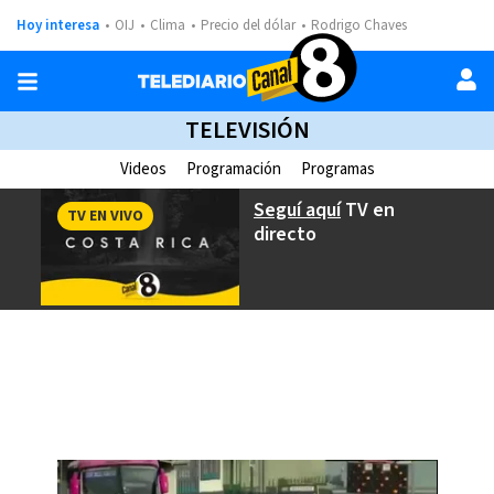
Hoy interesa
OIJ
Clima
Precio del dólar
Rodrigo Chaves
TELEVISIÓN
Videos
Programación
Programas
Seguí aquí
TV en
TV EN VIVO
directo