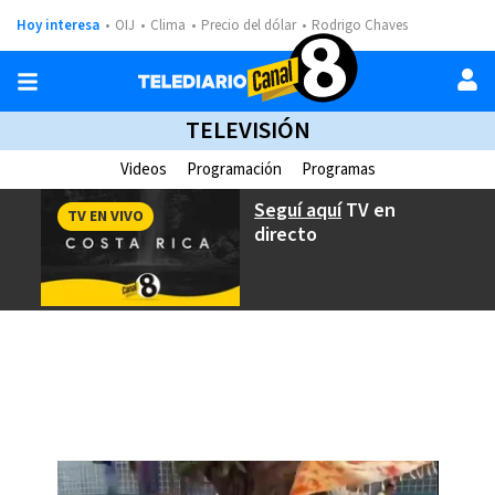
Hoy interesa
OIJ
Clima
Precio del dólar
Rodrigo Chaves
TELEVISIÓN
Videos
Programación
Programas
Seguí aquí
TV en
TV EN VIVO
directo