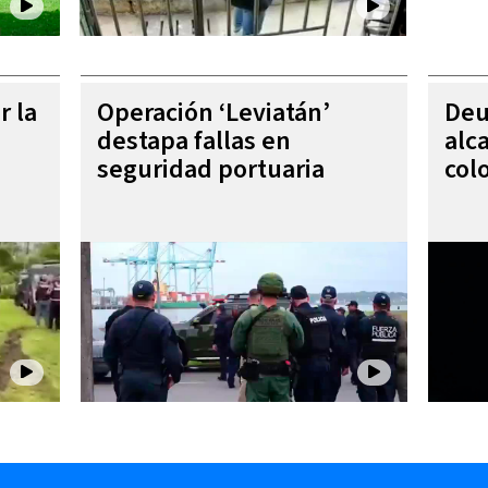
r la
Operación ‘Leviatán’
Deu
destapa fallas en
alc
seguridad portuaria
col