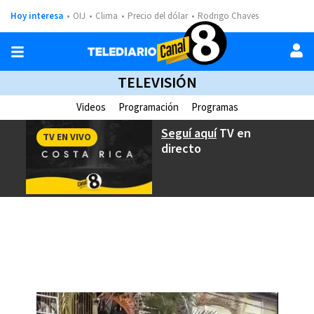
Hoy interesa
OIJ
Clima
Precio del dólar
Rodrigo Chaves
TELEVISIÓN
Videos
Programación
Programas
Seguí aquí
TV en
TV EN VIVO
directo