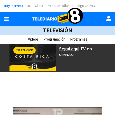
Hoy interesa
OIJ
Clima
Precio del dólar
Rodrigo Chaves
TELEVISIÓN
Videos
Programación
Programas
Seguí aquí
TV en
TV EN VIVO
directo