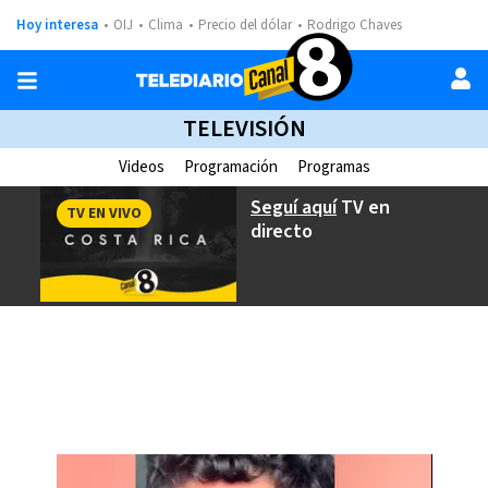
Hoy interesa
OIJ
Clima
Precio del dólar
Rodrigo Chaves
TELEVISIÓN
Videos
Programación
Programas
Seguí aquí
TV en
TV EN VIVO
directo