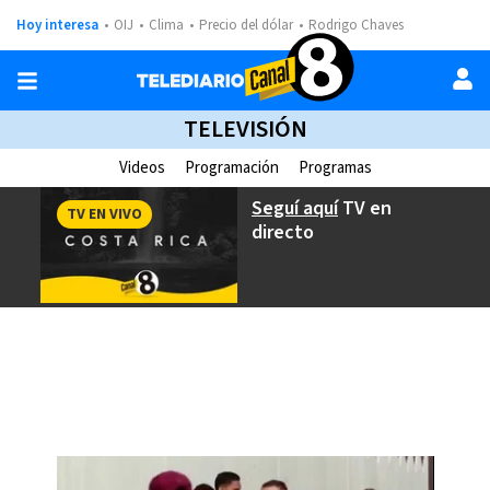
Hoy interesa
OIJ
Clima
Precio del dólar
Rodrigo Chaves
TELEVISIÓN
Videos
Programación
Programas
Seguí aquí
TV en
TV EN VIVO
directo