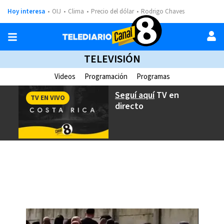
Hoy interesa
OIJ
Clima
Precio del dólar
Rodrigo Chaves
TELEVISIÓN
Videos
Programación
Programas
Seguí aquí
TV en
TV EN VIVO
directo