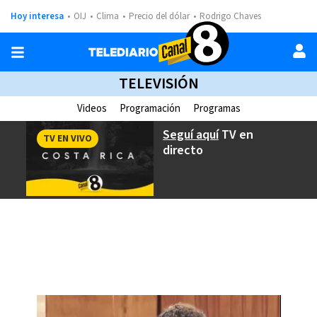
Hoy interesa
OIJ
Clima
Precio del dólar
Rodrigo Chaves
TELEVISIÓN
Videos
Programación
Programas
Seguí aquí
TV en
TV EN VIVO
directo