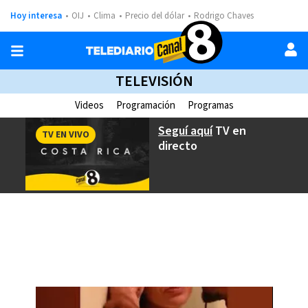
Hoy interesa
OIJ
Clima
Precio del dólar
Rodrigo Chaves
TELEVISIÓN
Videos
Programación
Programas
Seguí aquí
TV en
TV EN VIVO
directo