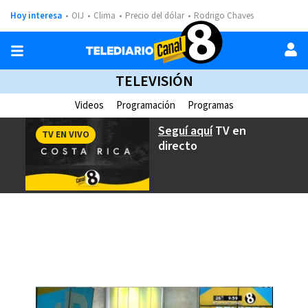
Hoy interesa
OIJ
Clima
Precio del dólar
Rodrigo Chaves
TELEVISIÓN
Videos
Programación
Programas
Seguí aquí
TV en
TV EN VIVO
directo