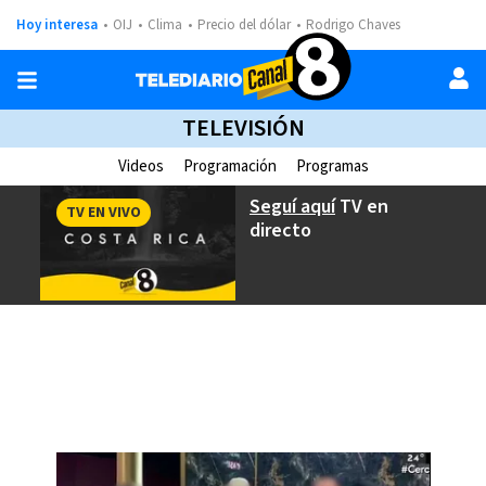
Hoy interesa
OIJ
Clima
Precio del dólar
Rodrigo Chaves
TELEVISIÓN
Videos
Programación
Programas
Seguí aquí
TV en
TV EN VIVO
directo