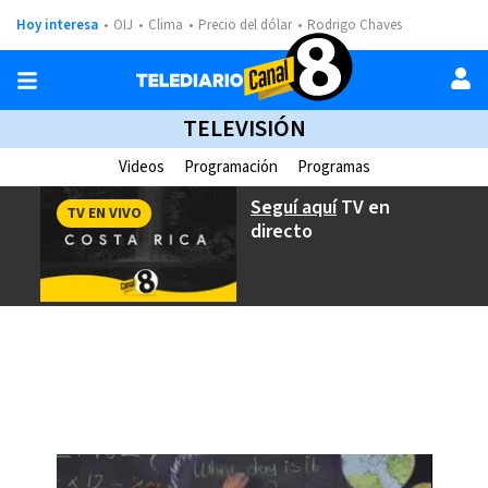
Hoy interesa
OIJ
Clima
Precio del dólar
Rodrigo Chaves
TELEVISIÓN
Videos
Programación
Programas
Seguí aquí
TV en
TV EN VIVO
directo