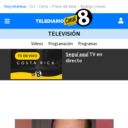
Hoy interesa
OIJ
Clima
Precio del dólar
Rodrigo Chaves
TELEVISIÓN
Videos
Programación
Programas
Seguí aquí
TV en
TV EN VIVO
directo