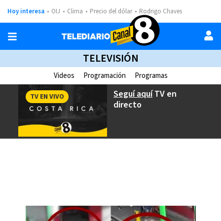
Hoy interesa
OIJ
Clima
Precio del dólar
Rodrigo Chaves
TELEVISIÓN
Videos
Programación
Programas
Seguí aquí
TV en
TV EN VIVO
directo