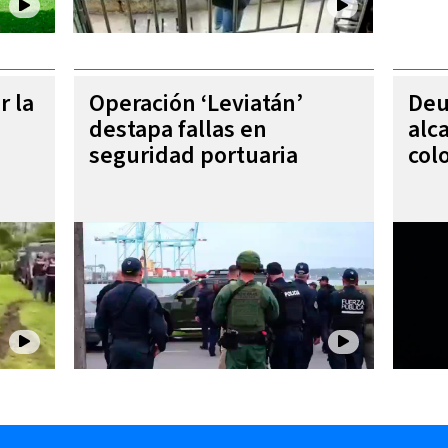
r la
Operación ‘Leviatán’
Deu
destapa fallas en
alc
seguridad portuaria
col