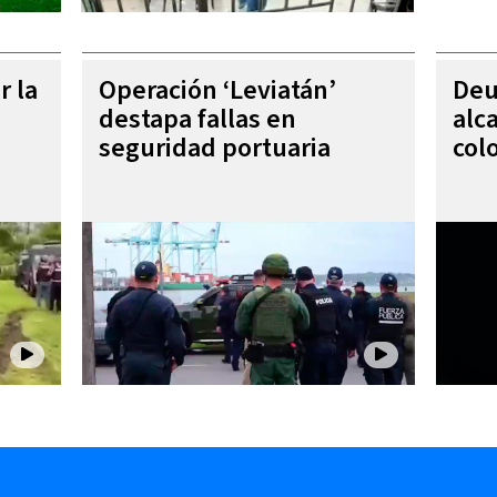
r la
Operación ‘Leviatán’
Deu
destapa fallas en
alc
seguridad portuaria
col