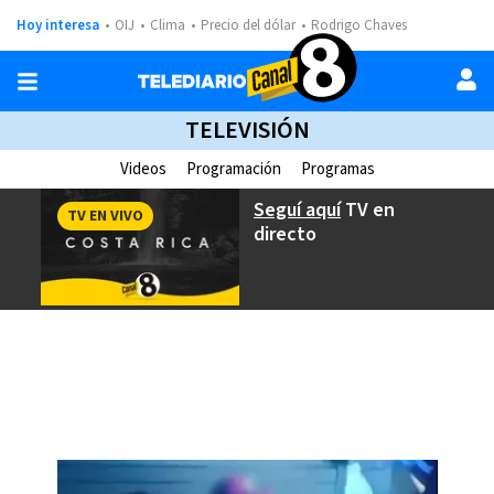
Hoy interesa
OIJ
Clima
Precio del dólar
Rodrigo Chaves
TELEVISIÓN
Videos
Programación
Programas
Seguí aquí
TV en
TV EN VIVO
directo