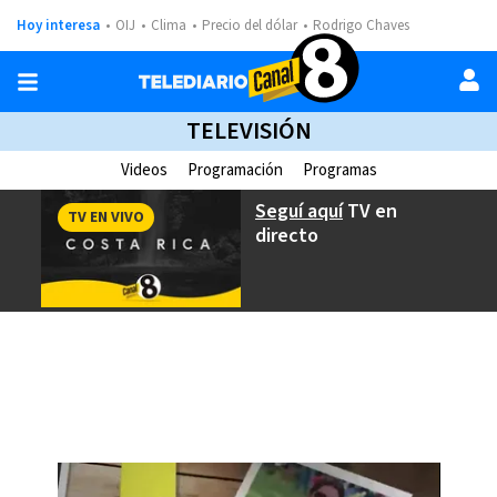
Hoy interesa
OIJ
Clima
Precio del dólar
Rodrigo Chaves
TELEVISIÓN
Videos
Programación
Programas
Seguí aquí
TV en
TV EN VIVO
directo