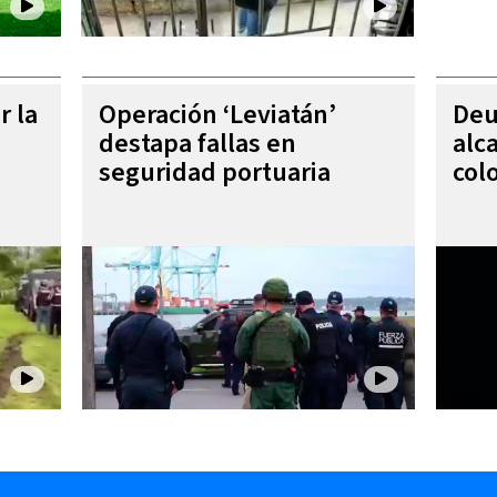
r la
Operación ‘Leviatán’
Deu
destapa fallas en
alc
seguridad portuaria
col