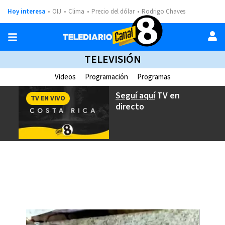
Hoy interesa
OIJ
Clima
Precio del dólar
Rodrigo Chaves
TELEVISIÓN
Videos
Programación
Programas
Seguí aquí
TV en
TV EN VIVO
directo