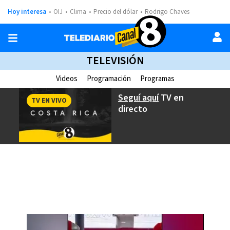
Hoy interesa
OIJ
Clima
Precio del dólar
Rodrigo Chaves
TELEVISIÓN
Videos
Programación
Programas
Seguí aquí
TV en
TV EN VIVO
directo