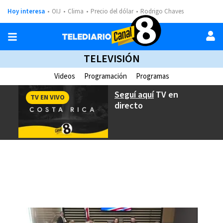
Hoy interesa
OIJ
Clima
Precio del dólar
Rodrigo Chaves
TELEVISIÓN
Videos
Programación
Programas
Seguí aquí
TV en
TV EN VIVO
directo