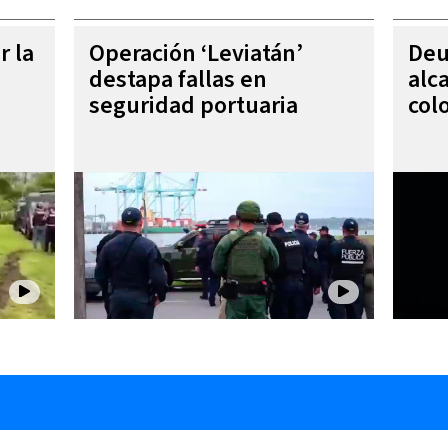
r la
Operación ‘Leviatán’
Deu
destapa fallas en
alc
seguridad portuaria
col