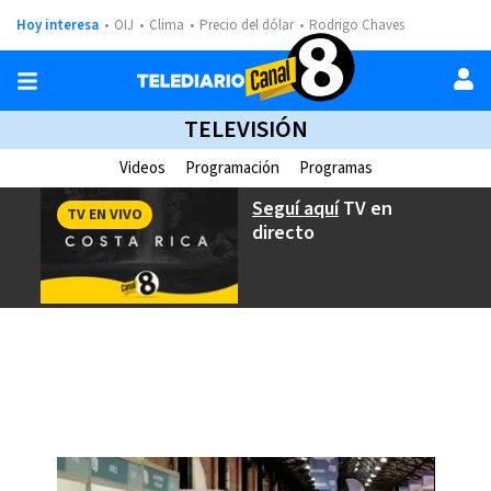
Hoy interesa
OIJ
Clima
Precio del dólar
Rodrigo Chaves
TELEVISIÓN
Videos
Programación
Programas
Seguí aquí
TV en
TV EN VIVO
directo