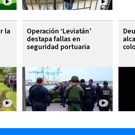
r la
Operación ‘Leviatán’
Deu
destapa fallas en
alc
seguridad portuaria
col