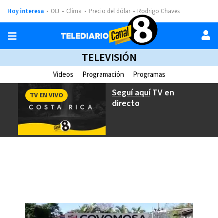
Hoy interesa
OIJ
Clima
Precio del dólar
Rodrigo Chaves
TELEVISIÓN
Videos
Programación
Programas
Seguí aquí
TV en
TV EN VIVO
directo