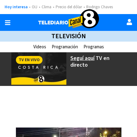
Hoy interesa
OIJ
Clima
Precio del dólar
Rodrigo Chaves
TELEVISIÓN
Videos
Programación
Programas
Seguí aquí
TV en
TV EN VIVO
directo