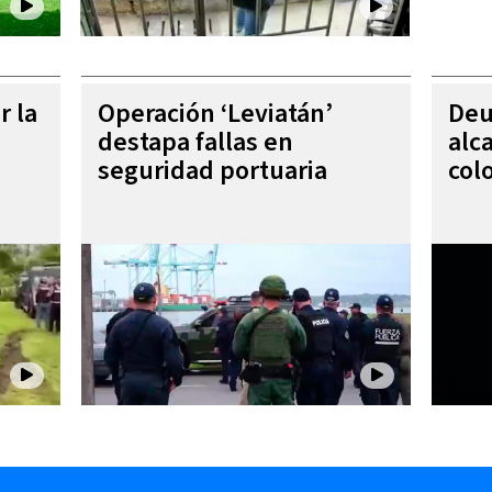
r la
Operación ‘Leviatán’
Deu
destapa fallas en
alc
seguridad portuaria
col