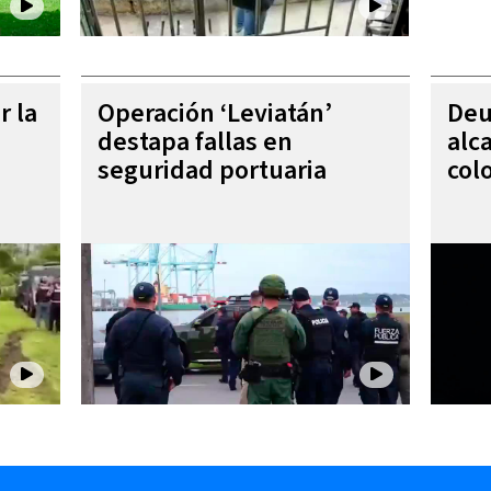
r la
Operación ‘Leviatán’
Deu
destapa fallas en
alc
seguridad portuaria
col